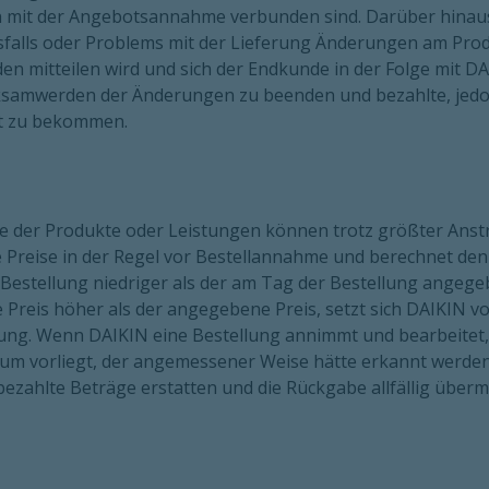
n mit der Angebotsannahme verbunden sind. Darüber hinaus 
sfalls oder Problems mit der Lieferung Änderungen am Pr
n mitteilen wird und sich der Endkunde in der Folge mit D
ksamwerden der Änderungen zu beenden und bezahlte, jedoc
et zu bekommen.
ge der Produkte oder Leistungen können trotz größter Anst
e Preise in der Regel vor Bestellannahme und berechnet den
Bestellung niedriger als der am Tag der Bestellung angegebe
 Preis höher als der angegebene Preis, setzt sich DAIKIN 
ng. Wenn DAIKIN eine Bestellung annimmt und bearbeitet, be
rtum vorliegt, der angemessener Weise hätte erkannt werd
g bezahlte Beträge erstatten und die Rückgabe allfällig überm