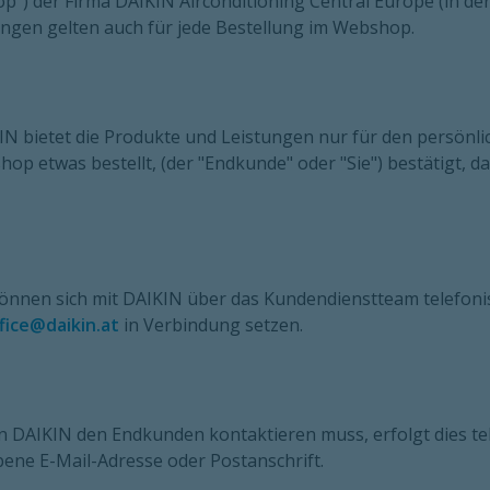
") der Firma DAIKIN Airconditioning Central Europe (in der 
ngen gelten auch für jede Bestellung im Webshop.
IN bietet die Produkte und Leistungen nur für den persönli
op etwas bestellt, (der "Endkunde" oder "Sie") bestätigt, 
können sich mit DAIKIN über das Kundendienstteam telefonisc
fice@daikin.at
in Verbindung setzen.
DAIKIN den Endkunden kontaktieren muss, erfolgt dies telef
ene E-Mail-Adresse oder Postanschrift.