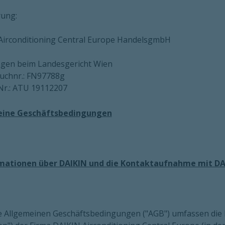
rung:
Airconditioning Central Europe HandelsgmbH
agen beim Landesgericht Wien
uchnr.: FN97788g
Nr.: ATU 19112207
eine Geschäftsbedingungen
rmationen über DAIKIN und die Kontaktaufnahme mit DA
se Allgemeinen Geschäftsbedingungen ("AGB") umfassen die 