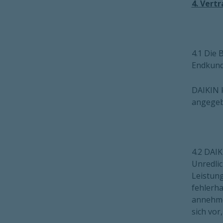
4. Vert
4.1 Die
Endkund
DAIKIN k
angegeb
4.2 DAIK
Unredlic
Leistung
fehlerha
annehmen
sich vo