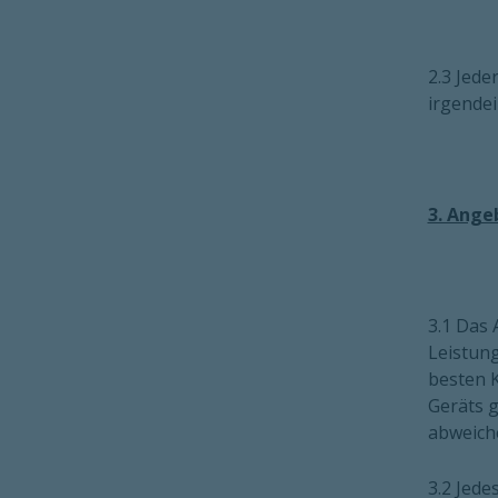
2.3 Jede
irgendei
3. Ange
3.1 Das
Leistung
besten K
Geräts g
abweich
3.2 Jede