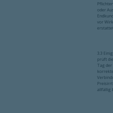
Pflichte
oder Au
Endkunde
vor Wir
erstatt
3.3 Eini
prüft di
Tag der 
korrekte
Verbindu
Preisir
allfälli