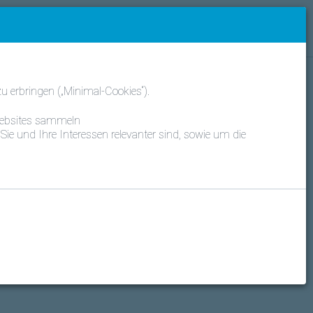
 Deutsch
Daikin Kunde?
Anmelden
 erbringen („Minimal-Cookies“).
 Websites sammeln
Sie und Ihre Interessen relevanter sind, sowie um die
ing Central Europe HandelsgmbH unterliegen den