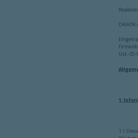
Realisie
DAIKIN 
Eingetr
Firmenb
Ust.-ID-
Allgem
1. Info
1.1 Die